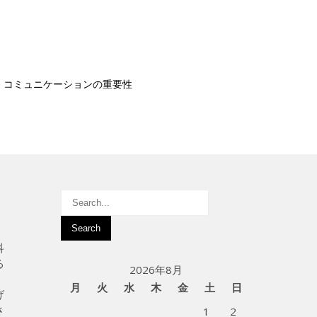
コミュニケーションの重要性
科
る
2026年8月
月
火
水
木
金
土
日
げ
さ
1
2